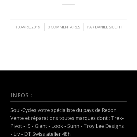
/
/
10 AVRIL 2019
0 COMMENTAIRES
PAR
DANIEL SIBETH
INFOS :
Soul-Cycles votre spécialiste du pays de Redon.
Vente et réparations toutes marques dont :
Trek-
Pivot - I9 - Giant - Look - Sunn - Troy Lee Designs
- Liv - DT Swiss
atelier 48h.