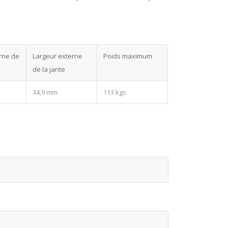
erne de
Largeur externe
Poids maximum
de la jante
34,9 mm
113 kgs