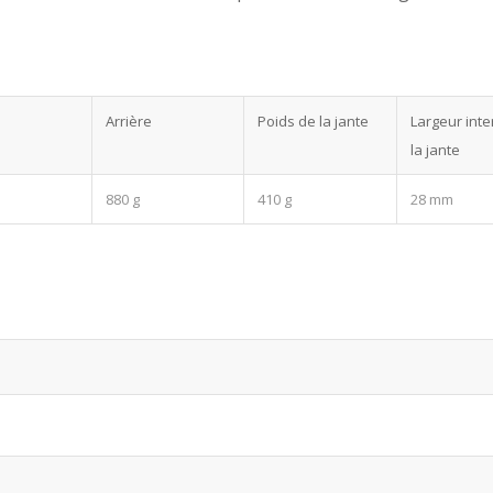
Arrière
Poids de la jante
Largeur int
la jante
880 g
410 g
28 mm