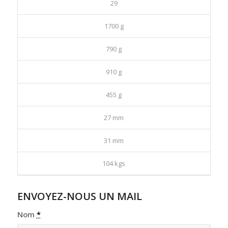
29
1700 g
790 g
910 g
455 g
27 mm
31 mm
104 kgs
ENVOYEZ-NOUS UN MAIL
Nom
*